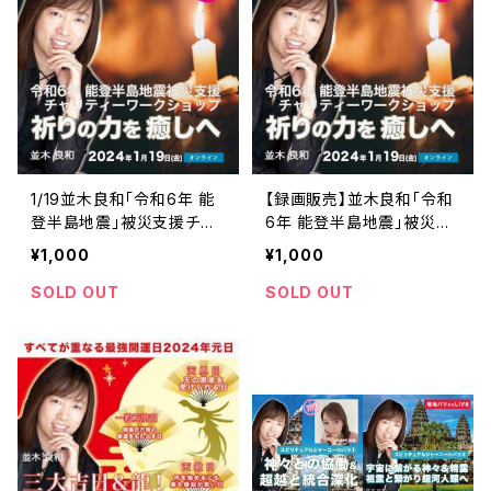
1/19並木良和「令和6年 能
【録画販売】並木良和「令和
登半島地震」被災支援チャ
6年 能登半島地震」被災支
リティワークショップ/祈りの
援チャリティワークショップ/
¥1,000
¥1,000
力を 癒しへ
祈りの力を 癒しへ
SOLD OUT
SOLD OUT