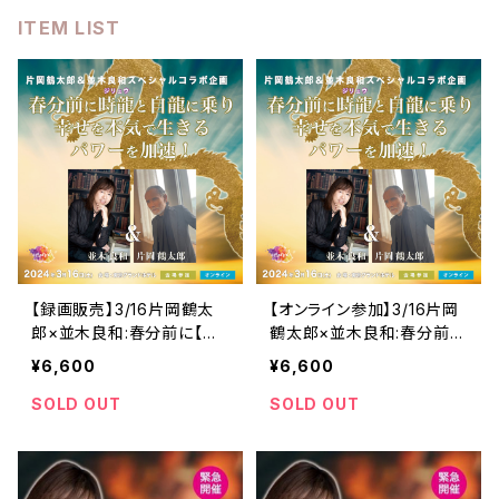
ITEM LIST
【録画販売】3/16片岡鶴太
【オンライン参加】3/16片岡
郎×並木良和:春分前に【ジ
鶴太郎×並木良和:春分前に
リュウ】時龍と自龍に乗り、
【ジリュウ】時龍と自龍に乗
¥6,600
¥6,600
幸せを本気で生きるパワー
り、幸せを本気で生きるパワ
を加速!
ーを加速!
SOLD OUT
SOLD OUT