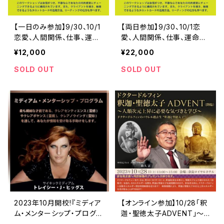
【一日のみ参加】9/30、10/1
【両日参加】9/30、10/1恋
恋愛、人間関係、仕事、運命
愛、人間関係、仕事、運命を
をサイキック能力とタロット
サイキック能力とタロットカ
¥12,000
¥22,000
カードで紐解く方法:マーテ
ードで紐解く方法:マーティ
ィン
ン
SOLD OUT
SOLD OUT
2023年10月開校!『ミディア
【オンライン参加】10/28「釈
ム・メンターシップ・プログラ
迦・聖徳太子ADVENT」〜
ム』トレイシーJヒッグス
次元上昇に必要な気づきと