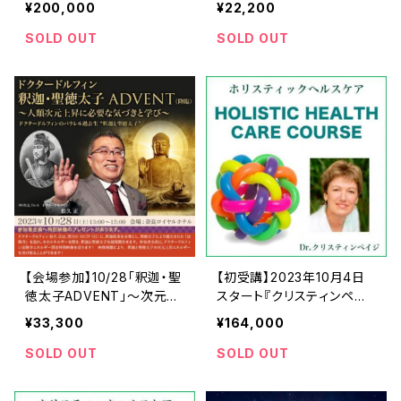
¥200,000
¥22,200
学び〜ドクタードルフィン
松久 正
SOLD OUT
SOLD OUT
【会場参加】10/28「釈迦・聖
【初受講】2023年10月4日
徳太子ADVENT」〜次元上
スタート『クリスティンペイ
昇に必要な気づきと学び〜
ジ-ホリスティックヘルス20
¥33,300
¥164,000
ドクタードルフィン 松久 正
23』オンラインコース
SOLD OUT
SOLD OUT