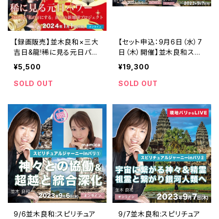
【録画販売】並木良和×三大
【セット申込：9月6日（水）7
吉日&龍!稀に見る元日パワ
日（木）開催】並木良和スピ
ー:2024は『私の年にする』
リチュアルジャーニーinバリ
¥5,500
¥19,300
黄金の新地球プロジェクト
SOLD OUT
SOLD OUT
9/6並木良和:スピリチュア
9/7並木良和:スピリチュア