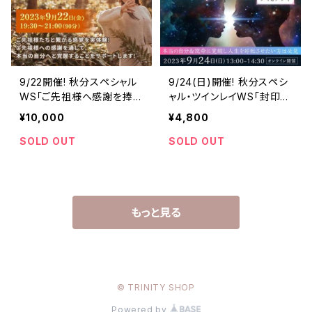
9/22開催! 秋分スペシャル
9/24(日)開催! 秋分スペシ
WS「ご先祖様へ感謝を捧げ
ャル・ツインレイWS「封印を
るイニシエーションと自己覚
解き放ち二人の愛を統合す
¥10,000
¥4,800
醒」ー朝倉裕美子
る」メイとナツキ
SOLD OUT
SOLD OUT
もっと見る
© TRINITY SHOP
Powered by