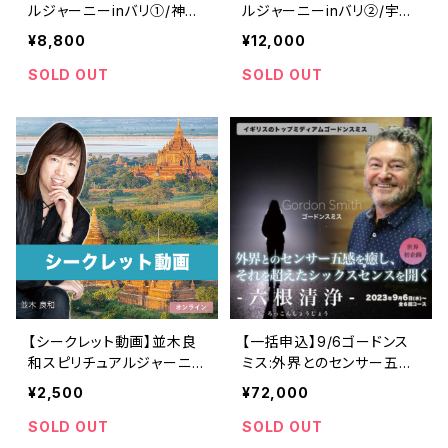
ルジャーニーinバリ①/神々
ルジャーニーinバリ②/宇宙
との協働&超越と統合深化/
に繋がる神々&精霊、祖霊と
¥8,800
¥12,000
ゲストMamica
繋がり銀河人類へ
SOLD OUT
SOLD OUT
【シークレット動画】並木良
【一括申込】9/6ゴードンス
和スピリチュアルジャーニ
ミス:外界とのセンサー五感
ーinバリ
を浄化、それを超えたシック
¥2,500
¥72,000
スセンスを開く「六根清浄」
全6回
SOLD OUT
SOLD OUT