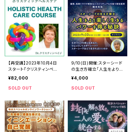
【再受講】2023年10月4日
9/10(日)開催:スターシード
スタート『クリスティンペイ
の生き方確立「人生をより楽
ジ-ホリスティックヘルス20
しく生きるパワーを得る秘
¥82,000
¥4,000
23』オンラインコース
訣」橋本和哉
SOLD OUT
SOLD OUT