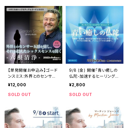
【単発開催お申込み】ゴード
9/8 (金) 開催「青い癒しの
ンスミス:外界とのセンサー
仏陀-加速するヒーリングエ
五感を浄化、それを超えた
ネルギーセッション」アンジ
¥12,000
¥2,800
シックスセンスを開く「六根
ェリーナパラリキ
清浄」全6回
SOLD OUT
SOLD OUT