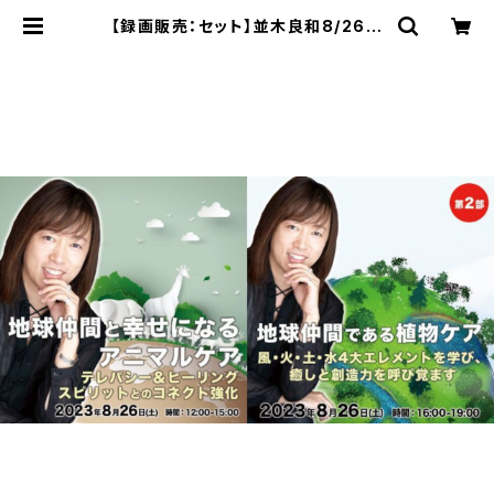
【録画販売：セット】並木良和8/26地
球仲間と幸せになるアニマルケア/テ
レパシー&ヒーリング/スピリットとの
コネクト強化＆8/26地球仲間である
植物ケア/風・火・土・水4大エレメント
を学び、癒しと創造力を呼び覚ます |
TRINITY SHOP