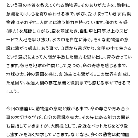
という事の本質を教えてくれる動物達。そのありがたさを、動物に
意識を向け、心を寄り添わせる事で、学び、受け取っていきます。動
物達はそれぞれ、人間とは違う能力を持っています。優れた五感
(能力)を駆使しながら、空を羽ばたき、自動車と同等以上のスピ
ードで大地を駆け抜け、水の中を自在に泳ぐ。そんな動物達の意
識に繋がり感応しあう事で、自然から遠ざかり、文明の中で生きる
という選択によって人間が手放した能力を思い出し、育み合ってい
きます。彼らを地球の仲間として見つめ、命の奇跡を感じる事で、
地球の命、神の意図を感じ、創造主とも繋がる。この世界を創成し
た意図や、私達人間の存在意義と役割までも感じる事ができるで
しょう。
今回の講座は、動物達の意識と繋がる事で、命の尊さや育み合う
事の大切さを学び、自分の意識を拡大、その先にある能力の開花
も目指していきますが、大前提として、身近なペットたちをどう愛
し癒すかを深く探求していきます。なぜなら、多くの動物は動物園