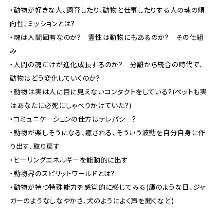
・動物が好きな人、飼育したり、動物と仕事したりする人の魂の傾
向性、ミッションとは?
・魂は人間固有なのか? 霊性は動物にもあるのか? その仕組
み
・人間の魂だけが進化成長するのか? 分離から統合の時代で、
動物はどう変化していくのか?
・動物は実は人に目に見えないコンタクトをしている?(ペットも実
はあなたに必死にしゃべりかけていた?)
・コミュニケーションの仕方はテレパシー?
・動物が楽しそうになる、癒される、そういう波動を自分自身に作
り出す、取り戻す
・ヒーリングエネルギーを能動的に出す
・動物界のスピリットワールドとは?
・動物が持つ特殊能力を感覚的に感じてみる(鷹のような目、ジャ
ガーのようなしなやかさ、犬のようによく声を聞くなど)