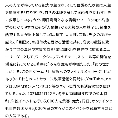
来の人間が持っている能力や生き方、そして目醒めた状態で人生
を謳歌する「在り方」を、自らの体験を通して国内外を問わず世界
に教示している。今や、即日満席となる講義やワークショップ。抜
群のわかりやすさとその「人間性」から大勢の人を魅了し、師事を
熱望する人が急上昇している。現在は、人種、宗教、男女の垣根を
越えて「目醒め」の招待状を届ける活動と共に、高次の叡智に繋
がり宇宙の真理や本質である「愛と調和」を世界中に広めるニュ
ーリーダーとして、ワークショップ、セミナー、スクール等の開催を
活発に行っている。著書に「みんな誰もが神様だった」「あの世が
しかける、この世ゲーム」「目醒めへのファイナルメッセージ」他が
あり(いずれもベストセラー)、執筆活動と同時に、YouTube、アメ
ブロ、DMMオンラインサロン等のネット世界でも活躍の場を広げ
ている。また、2021年12月22日、冬至に両国国技館での並木良
和、単独イベントを行い5,000人を集客、完売。同日、オンラインで
も世界各国から5,000名弱の方々がこのイベントを観覧するほど
の人気である。