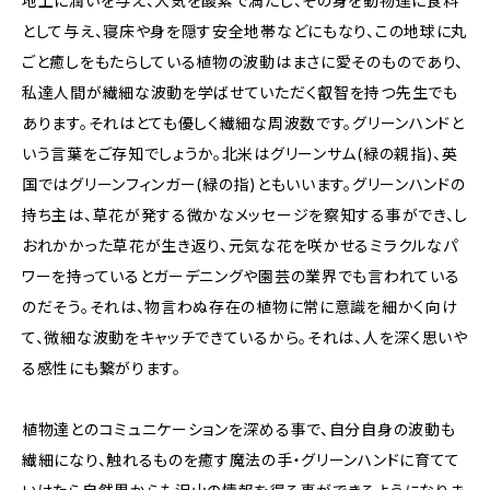
地上に潤いを与え、大気を酸素で満たし、その身を動物達に食料
として与え、寝床や身を隠す安全地帯などにもなり、この地球に丸
ごと癒しをもたらしている植物の波動はまさに愛そのものであり、
私達人間が繊細な波動を学ばせていただく叡智を持つ先生でも
あります。それはとても優しく繊細な周波数です。グリーンハンドと
いう言葉をご存知でしょうか。北米はグリーンサム(緑の親指)、英
国ではグリーンフィンガー(緑の指)ともいいます。グリーンハンドの
持ち主は、草花が発する微かなメッセージを察知する事ができ、し
おれかかった草花が生き返り、元気な花を咲かせるミラクルなパ
ワーを持っているとガーデニングや園芸の業界でも言われている
のだそう。それは、物言わぬ存在の植物に常に意識を細かく向け
て、微細な波動をキャッチできているから。それは、人を深く思いや
る感性にも繋がります。
植物達とのコミュニケーションを深める事で、自分自身の波動も
繊細になり、触れるものを癒す魔法の手・グリーンハンドに育てて