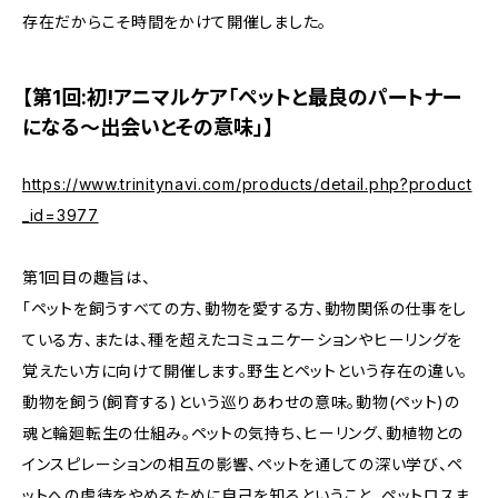
存在だからこそ時間をかけて開催しました。
【第1回:初!アニマルケア「ペットと最良のパートナー
になる〜出会いとその意味」】
https://www.trinitynavi.com/products/detail.php?product
_id=3977
第1回目の趣旨は、
「ペットを飼うすべての方、動物を愛する方、動物関係の仕事をし
ている方、または、種を超えたコミュニケーションやヒーリングを
覚えたい方に向けて開催します。野生とペットという存在の違い。
動物を飼う(飼育する)という巡りあわせの意味。動物(ペット)の
魂と輪廻転生の仕組み。ペットの気持ち、ヒーリング、動植物との
インスピレーションの相互の影響、ペットを通しての深い学び、ペ
ットへの虐待をやめるために自己を知るということ、ペットロスま