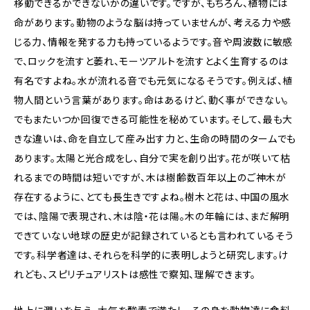
移動できるかできないかの違いです。ですが、もちろん、植物には
命があります。動物のような脳は持っていませんが、考える力や感
じる力、情報を発する力も持っているようです。音や周波数に敏感
で、ロックを流すと萎れ、モーツアルトを流すとよく生育するのは
有名ですよね。水が流れる音でも元気になるそうです。例えば、植
物人間という言葉があります。命はあるけど、動く事ができない。
でもまたいつか回復できる可能性を秘めています。そして、最も大
きな違いは、命を自立して産み出す力と、生命の時間のタームでも
あります。太陽と光合成をし、自分で実を創り出す。花が咲いて枯
れるまでの時間は短いですが、木は樹齢数百年以上のご神木が
存在するように、とても長生きですよね。樹木と花は、中国の風水
では、陰陽で表現され、木は陰・花は陽。木の年輪には、まだ解明
できていない地球の歴史が記録されているとも言われているそう
です。科学者達は、それらを科学的に表明しようと研究します。け
れども、スピリチュアリストは感性で察知、理解できます。