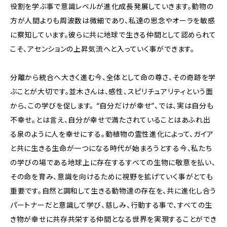
役割を学ぶ事で意識レベルが進化成長発展していきます。動物の
方が人間よりも周波数は微細であり、私達の思念やオーラを敏感
に察知しています。彼らに共に地球で生きる仲間として認められて
こそ、アセンションの上昇気流へと入っていく事ができます。
分離から統合へ大きく進む今、全体として命の尊さ、その奇跡を学
ぶことが大切です。並木さんは、感性、スピリチュアリティという面
から、この学びを促します。 “自分だけが幸せ”、では、実は自分も
不幸せ。とは言え、自分が幸せで満たされていることはあふれ出
る泉のように人を幸せにする。動植物の霊性進化によって、ガイア
と共に生きる生命が一つになる時代が始まろうとする今、私たち
の学びの場である地球上に存在するすべての生物に敬意を払い、
その命を育み、意識を向けるために視野を拡げていく事がとても
重要です。自然と調和して生きる動物達の存在を、共に進化し合う
パートナーだと意識して学び、慈しみ、行動する事で、すべての生
き物が幸せに共存共栄する仲間となる世界を実現することができ