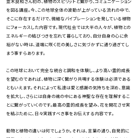
並木良和さん初の、植物のスピリットと繋がり、コミュニケーション
を図る講座。今、この地球全体の波動が上がっている流れの中で、
そこに存在するだけで、微細なバイブレーションを発している植物
にフォーカスした内容です。現代社会では大半の人々が、植物との
エネルギーの結びつきを忘れて暮らしており、自分自身の心に余
裕がない時は、道端に咲く花の美しさに気づかずに通り過ぎてし
まう事すらあります。
この地球において完全な統合と調和を体験し、より高い霊的成長
を望むのであれば、植物に深く繋がり共鳴する体験は必須である
ともいえます。それによって私達は愛と感謝の気持ちを深め、意識
を拡大し、さらには自身の魂の中にある神聖な存在を理解するこ
とに繋がっていくのです。最高の霊的成長を望み、花を開花させ実
を結ぶために、日々実践すべき事をお伝えする内容です。
動物と植物の違いは何でしょうか。それは、言葉の通り、自発的に