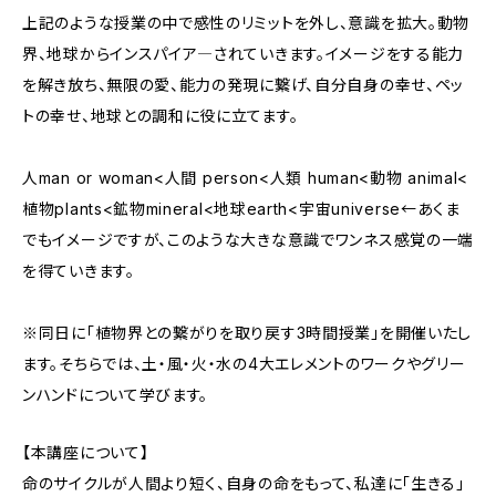
上記のような授業の中で感性のリミットを外し、意識を拡大。動物
界、地球からインスパイア―されていきます。イメージをする能力
を解き放ち、無限の愛、能力の発現に繋げ、自分自身の幸せ、ペッ
トの幸せ、地球との調和に役に立てます。
人man or woman<人間 person<人類 human<動物 animal<
植物plants<鉱物mineral<地球earth<宇宙universe←あくま
でもイメージですが、このような大きな意識でワンネス感覚の一端
を得ていきます。
※同日に「植物界との繋がりを取り戻す3時間授業」を開催いたし
ます。そちらでは、土・風・火・水の4大エレメントのワークやグリー
ンハンドについて学びます。
【本講座について】
命のサイクルが人間より短く、自身の命をもって、私達に「生きる」