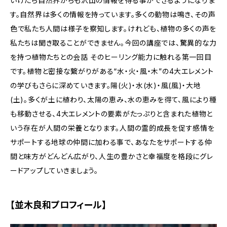
いけたら自然界からも沢山の情報を得る事ができるようになりま
す。自然界は多くの情報を持っています。多くの動物は鳴き、その声
色で私たち人間は様子を察知します。けれども、植物の多くの声を
私たちは聞き取ることができません。今回の講座では、驚異的な力
を持つ植物たちとの会話 そのヒーリング能力に触れる第一回目
です。植物と密接な繋がりがある“水・火・風・木”の4大エレメント
の学びもさらに深めていきます。陽(火)・水(水)・風(風)・大地
(土)。多くが土に植わり、太陽の恵み、水の恵みを得て、風により種
も移動させる、4大エレメントの要素がたっぷりと含まれた植物と
いう存在が人間の栄養となります。人間の霊的成長を促す感情を
サポートする地球の仲間に加わる事で、あなたをサポートする仲
間と味方がどんどん広がり、人生の豊かさと幸福度を格段にグレ
ードアップしていきましょう。
【並木良和プロフィール】